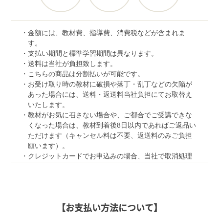
金額には、教材費、指導費、消費税などが含まれま
す。
支払い期間と標準学習期間は異なります。
送料は当社が負担致します。
こちらの商品は分割払いが可能です。
お受け取り時の教材に破損や落丁・乱丁などの欠陥が
あった場合には、送料・返送料当社負担にてお取替え
いたします。
教材がお気に召さない場合や、ご都合でご受講できな
くなった場合は、教材到着後8日以内であればご返品い
ただけます（キャンセル料は不要、返送料のみご負担
願います）。
クレジットカードでお申込みの場合、当社で取消処理
の対応をさせていただきます。
なお、ご返品の際は、教材一式を下記宛先へ、宅配便
などでご返送ください。
【返品先】
【お支払い方法について】
〒350-1111
埼玉県川越市野田1050-1