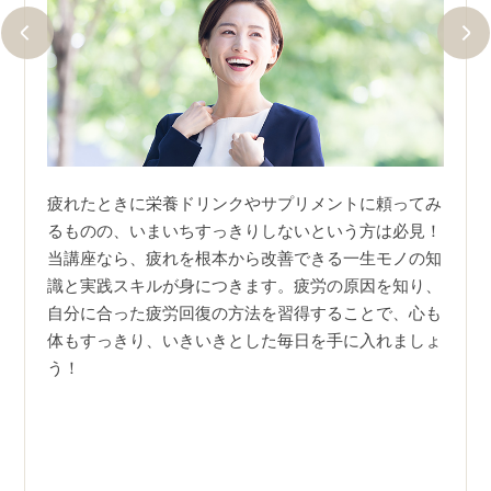
疲れたときに栄養ドリンクやサプリメントに頼ってみ
るものの、いまいちすっきりしないという方は必見！
３回添
疲労
当講座なら、疲れを根本から改善できる一生モノの知
 日本
きの
識と実践スキルが身につきます。疲労の原因を知り、
定され
です
自分に合った疲労回復の方法を習得することで、心も
を手に
ど、
体もすっきり、いきいきとした毎日を手に入れましょ
自信に
識が
う！
適切