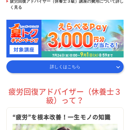
疲労回復アドバイザー（休養士３級）講座の費用について詳し
く見る
詳しくはこちら
疲労回復アドバイザー（休養士３
級）って？
得
“疲労”を根本改善！一生モノの知識
食事
から