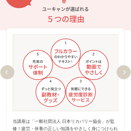
ユーキャンが選ばれる
５つの理由
バッ
フル
メイ
やす
３回添
して
」に合
当講座は「一般社団法人 日本リカバリー協会」が監
よく
修！疲労・休養の正しい知識をやさしく身につけられ