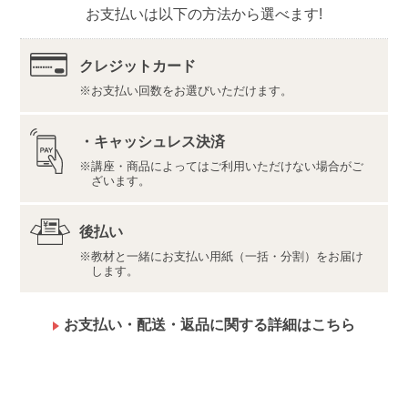
お支払いは以下の方法から選べます!
株式会社ユーキャンロジ
内容・仕様は変更になる場合があります。
クレジットカード
認定証は希望者のみ、有料で発行いたします。
お支払い回数をお選びいただけます。
端末・回線は、教材のセットには含まれません。ご自
身でご用意いただく必要がございます。
動画やWebテスト、添削などデジタルサポートでご提
・キャッシュレス決済
供するサービスのご利用期限は６ヵ月です。
講座・商品によってはご利用いただけない場合がご
ざいます。
【お申込みの前にお読みください】
当講座で取得できる「休養士３級」は、一般社団法人 日
本リカバリー協会（以下同協会）により認定されます。
後払い
従って、当講座を受講し、資格試験に合格された際は、
教材と一緒にお支払い用紙（一括・分割）をお届け
お客様のご住所・お名前などの情報が同協会に提供され
します。
ます。あらかじめご了承のうえ、お申込みください。
【デジタル学習サイト推奨環境・利用規約】
お支払い・配送・返品に関する詳細はこちら
最新の内容をこちらよりご確認ください。
推奨環境（https://www.u-can.jp/digitaltool）
利用規約（https://www.u-can.jp/digitalterms）
推奨環境であっても、確実・完全な動作を保証するも