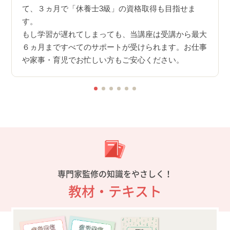
やす
、質問
て、３ヵ月で「休養士3級」の資格取得も目指せま
ヵ月で
す。
利用可
もし学習が遅れてしまっても、当講座は受講から最大
講いた
６ヵ月まですべてのサポートが受けられます。お仕事
や家事・育児でお忙しい方もご安心ください。
専門家監修の知識をやさしく！
教材・テキスト