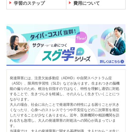
学習のステップ
費用について
発達障害には、注意欠如多動症（ADHD）や自閉スペクトラム症
（ASD）、限局性学習性（SLD）などがあります。生まれつきの脳機
能の偏りのため、根治を目指すのではなく、特性を理解し適切に対処
することで、生きづらさを軽減し、その人らしく生きていくことにつ
ながります。
大人の場合、社会に出たことで発達障害の特性による困りごとが大き
くなったり、心身へのストレスでうつや不安症などの二次障害を発症
したりすることが少なくありません。近年、医療機関や相談機関を訪
れる方も急増し、大人の発達障害の対処法への関心が高まっていま
す。
当講座では、大人の発達障害に関する基礎知識、大人だからこそ生じ