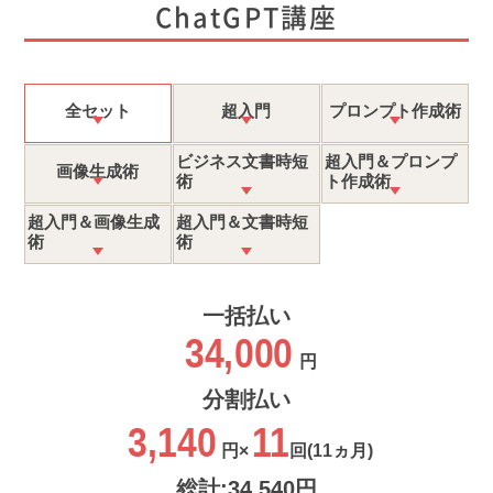
ChatGPT講座
全セット
超入門
プロンプト作成術
ビジネス文書時短
超入門＆プロンプ
画像生成術
術
ト作成術
超入門＆画像生成
超入門＆文書時短
術
術
一括払い
34,000
円
分割払い
3,140
11
円×
回
(11ヵ月)
総計:34,540円