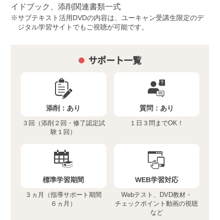
イドブック、添削関連書類一式
サブテキスト活用DVDの内容は、ユーキャン受講生限定のデ
ジタル学習サイトでもご視聴が可能です。
サポート一覧
添削：
あり
質問：
あり
３回（添削２回・修了認定試
１日３問までOK！
験１回）
標準学習期間
WEB学習対応
３ヵ月（指導サポート期間
Webテスト、DVD教材・
６ヵ月）
チェックポイント動画の視聴
など