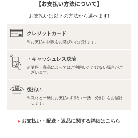
【お支払い方法について】
〒350-1111
埼玉県川越市野田1050-1
お支払いは以下の方法から選べます!
株式会社ユーキャンロジ
内容・仕様は変更になる場合があります。
認定証は希望者のみ、有料で発行いたします。
クレジットカード
当講座で取得できる「思春期発達障がい支援アドバイ
お支払い回数をお選びいただけます。
ザー」は、発達凸凹アカデミーにより認定されます。
したがって、当講座を受講して認定試験に合格された
際は、お客様のご住所・お名前などの情報が、発達凸
・キャッシュレス決済
凹アカデミー、及び当該講座のサービスの提供を委託
講座・商品によってはご利用いただけない場合がご
している団体である一般社団法人 発達凸凹アソシエー
ざいます。
ションに提供されます。あらかじめご了承ください。
【お申込みの前にお読みください】
後払い
当講座のカリキュラムは、お子さんが抱える発達障がい
教材と一緒にお支払い用紙（一括・分割）をお届け
やグレーゾーン（以下、発達障がいといいます。）の基
します。
礎知識を学習し、家庭内で生活支援や成育支援ができる
知識を身につけるものです。したがいまして、プロのア
お支払い・配送・返品に関する詳細はこちら
ドバイザーとして、発達障がいをお持ちのお子さんのカ
ウンセリングを行ったり、他者に教えたりするレベルの
設定はされていません。