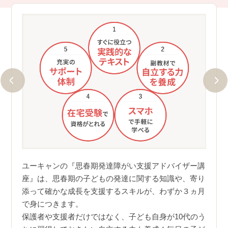
①基
的な
できま
テキ
ますの
達障
ユーキャンの『思春期発達障がい支援アドバイザー講
凝縮
座』は、思春期の子どもの発達に関する知識や、寄り
丈夫で
テキ
添って確かな成長を支援するスキルが、わずか３ヵ月
のご利
ゾー
で身につきます。
く資格
載。
保護者や支援者だけではなく、子ども自身が10代のう
対処