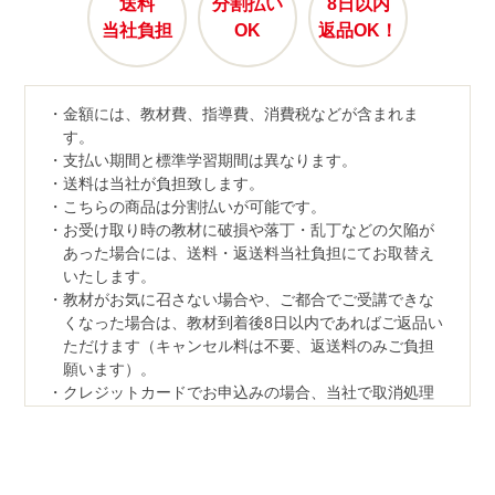
送料
分割払い
8日以内
当社負担
OK
返品OK！
金額には、教材費、指導費、消費税などが含まれま
す。
支払い期間と標準学習期間は異なります。
送料は当社が負担致します。
こちらの商品は分割払いが可能です。
お受け取り時の教材に破損や落丁・乱丁などの欠陥が
あった場合には、送料・返送料当社負担にてお取替え
いたします。
教材がお気に召さない場合や、ご都合でご受講できな
くなった場合は、教材到着後8日以内であればご返品い
ただけます（キャンセル料は不要、返送料のみご負担
願います）。
クレジットカードでお申込みの場合、当社で取消処理
の対応をさせていただきます。
なお、ご返品の際は、教材一式を下記宛先へ、宅配便
などでご返送ください。
【返品先】