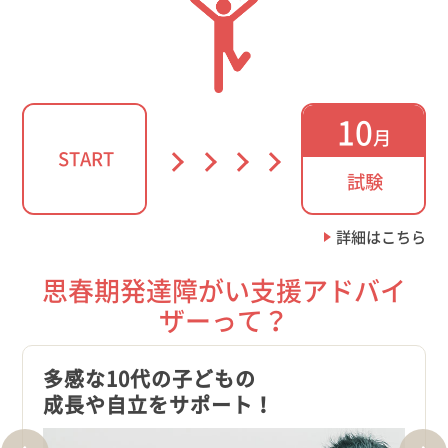
10
月
START
試験
詳細はこちら
思春期発達障がい支援アドバイ
ザーって？
多感な10代の子どもの
正し
成長や自立をサポート！
に寄