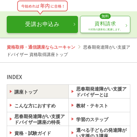
また、質問回答サービスにおいても、お客様ご自身やご
年内
今始めれば
に合格！
家族などの個人的な内容に関するご質問やご相談はお受
けできませんので、あらかじめご了承のうえ、お申込み
ください。
資料請求
受講お申込み
※封筒の講座名に配慮します。
【デジタル学習サイト推奨環境・利用規約】
最新の内容をこちらよりご確認ください。
資格取得・通信講座ならユーキャン
思春期発達障がい支援ア
推奨環境（https://www.u-can.jp/digitaltool）
ドバイザー 資格取得講座トップ
利用規約（https://www.u-can.jp/digitalterms）
推奨環境であっても、確実・完全な動作を保証するも
のではありません。
インターネット接続料金等はお客様のご負担となりま
INDEX
す。通信量の上限のない、または上限に余裕のある回
線でのご利用をお勧めします。
思春期発達障がい支援ア
講座トップ
ドバイザーとは
こんな方におすすめ
教材・テキスト
思春期発達障がい支援ア
学習のステップ
ドバイザー講座の特長
選べる子どもの発達障が
資格・試験ガイド
い支援の３講座