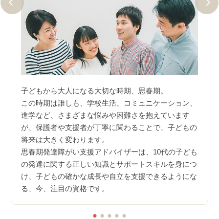
で、忙
なたで
子どもから大人になる大切な時期、思春期。
朝起
この時期は誰しも、学校生活、コミュニケーション、
きな
苦手な
進学など、さまざまな悩みや困難さを抱えています
みや
が、保護者や支援者が丁寧に関わることで、子どもの
とで
将来は大きく変わります。
レー
思春期発達障がい支援アドバイザーは、10代の子ども
人を
の発達に関する正しい知識とサポートスキルを身につ
当講
け、子どもの確かな成長や自立を支援できるようにな
相談
る、今、注目の資格です。