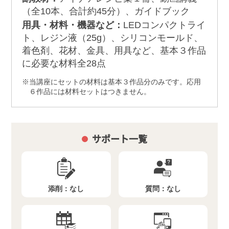
（全10本、合計約45分）、ガイドブック
用具・材料・機器など：
LEDコンパクトライ
ト、レジン液（25g）、シリコンモールド、
着色剤、花材、金具、用具など、基本３作品
に必要な材料全28点
当講座にセットの材料は基本３作品分のみです。応用
６作品には材料セットはつきません。
サポート一覧
添削：
なし
質問：
なし