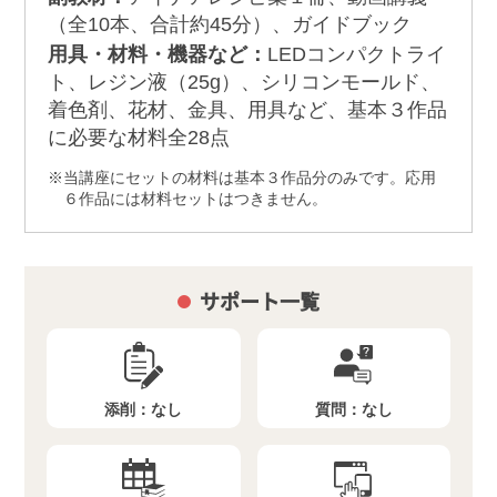
（全10本、合計約45分）、ガイドブック
用具・材料・機器など：
LEDコンパクトライ
ト、レジン液（25g）、シリコンモールド、
着色剤、花材、金具、用具など、基本３作品
に必要な材料全28点
当講座にセットの材料は基本３作品分のみです。応用
６作品には材料セットはつきません。
サポート一覧
添削：
なし
質問：
なし