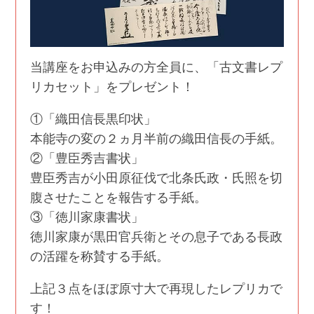
当講座をお申込みの方全員に、「古文書レプ
リカセット」をプレゼント！
①「織田信長黒印状」
本能寺の変の２ヵ月半前の織田信長の手紙。
②「豊臣秀吉書状」
豊臣秀吉が小田原征伐で北条氏政・氏照を切
腹させたことを報告する手紙。
③「徳川家康書状」
徳川家康が黒田官兵衛とその息子である長政
の活躍を称賛する手紙。
上記３点をほぼ原寸大で再現したレプリカで
す！