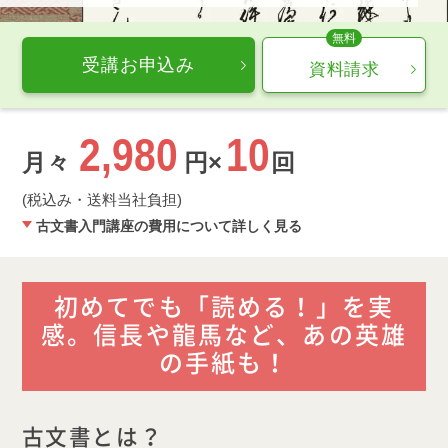
受講お申込み
資料請求
2,980
10
月々
円×
回
(税込み・送料当社負担)
古文書入門講座の費用について詳しく見る
初めてでも「読める！」を実
感。信長や龍馬など、あの英雄
の手紙も！
古文書とは？