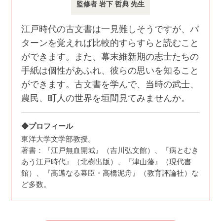
監修者 岩下 哲典 先生
江戸時代の古文書は一見難しそうですが、パ
ターンを覚えれば比較的すらすらと読むこと
ができます。また、幕末維新期の志士たちの
手紙は個性があふれ、彼らの思いを知ること
ができます。古文書を学んで、当時の武士、
農民、町人の世界を垣間見てみませんか。
◆プロフィール
東洋大学文学部教授。
著書：『江戸無血開城』（吉川弘文館）、『病とむき
あう江戸時代』（北樹出版）、『津山藩』（現代書
館）、『高邁なる幕臣・高橋泥舟』（教育評論社）な
ど多数。