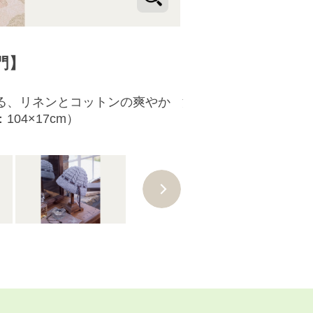
門】
る、リネンとコットンの爽やか
濃淡ピンクのモチーフ
4×17cm）
ぎ合わせれば、ひざ掛け