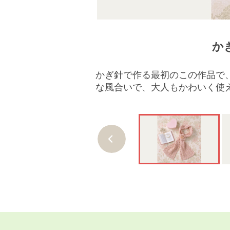
か
着丈：54.5cm／身
かぎ針で作る最初のこの作品で
な風合いで、大人もかわいく使え