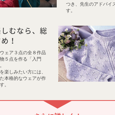
つき、先生のアドバイ
す。
楽しむなら、総
すめ！
ウェア３点の全８作品
物５点を作る「入門
。
を楽しみたい方には、
た本格的なウェアが作
す。