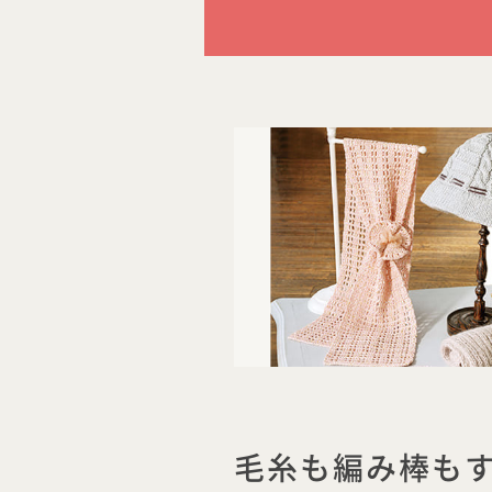
毛糸も編み棒も