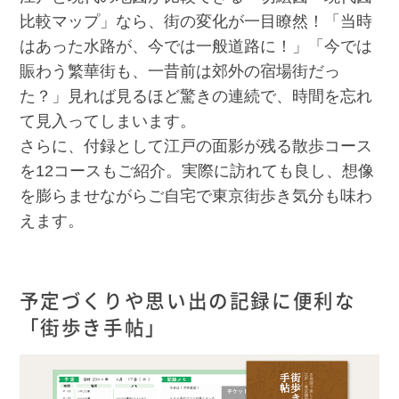
比較マップ」なら、街の変化が一目瞭然！「当時
はあった水路が、今では一般道路に！」「今では
賑わう繁華街も、一昔前は郊外の宿場街だっ
た？」見れば見るほど驚きの連続で、時間を忘れ
て見入ってしまいます。
さらに、付録として江戸の面影が残る散歩コース
を12コースもご紹介。実際に訪れても良し、想像
を膨らませながらご自宅で東京街歩き気分も味わ
えます。
予定づくりや思い出の記録に便利な
「街歩き手帖」