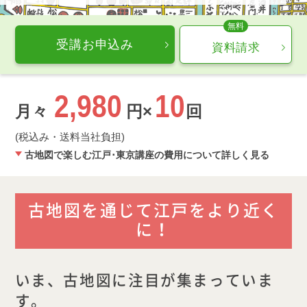
受講お申込み
資料請求
2,980
10
月々
円×
回
(税込み・送料当社負担)
古地図で楽しむ江戸･東京講座の費用について詳しく見る
古地図を通じて江戸をより近く
に！
いま、古地図に注目が集まっていま
す。