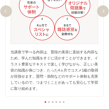
自由！
ユー
す。
した
当講座で学べる内容は、普段の美容に直結する内容な
ださ
られ
ため、学んだ知識をすぐに活かすことができます。イ
にお答
かく
ラスト豊富なテキストで楽しく学びながら、正しい美
習を進
容皮
容の知識が身につき、たった4ヵ月でコスメ1級の取得
す！
が目指せます。質問・添削などのサポート体制も充実
しているので、つまづくことがあっても安心して学習
に取り組めます。