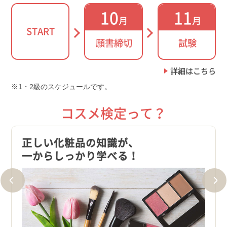
10
11
月
月
START
願書締切
試験
詳細はこちら
1・2級のスケジュールです。
コスメ検定って？
に、
正しい化粧品の知識が、
日々
一からしっかり学べる！
自信