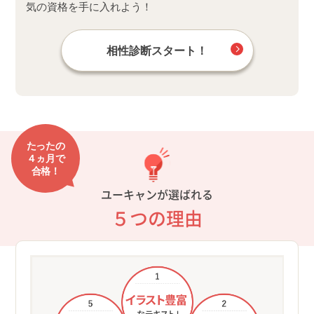
気の資格を手に入れよう！
相性診断スタート！
たったの
４ヵ月で
合格！
ユーキャンが選ばれる
５つの理由
①検
豊富