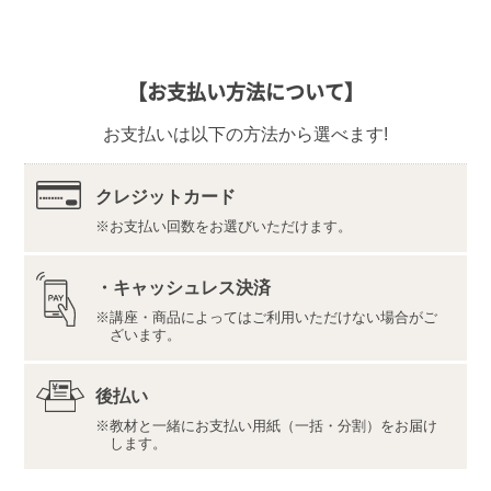
なお、ご返品の際は、教材一式を下記宛先へ、宅配便
などでご返送ください。
【返品先】
【お支払い方法について】
〒350-1111
埼玉県川越市野田1050-1
お支払いは以下の方法から選べます!
株式会社ユーキャンロジ
【デジタル学習サイト推奨環境・利用規約】
最新の内容をこちらよりご確認ください。
クレジットカード
お支払い回数をお選びいただけます。
推奨環境（https://www.u-can.jp/digitaltool）
利用規約（https://www.u-can.jp/digitalterms）
推奨環境であっても、確実・完全な動作を保証するも
・キャッシュレス決済
のではありません。
講座・商品によってはご利用いただけない場合がご
インターネット接続料金等はお客様のご負担となりま
ざいます。
す。通信量の上限のない、または上限に余裕のある回
線でのご利用をお勧めします。
後払い
教材と一緒にお支払い用紙（一括・分割）をお届け
します。