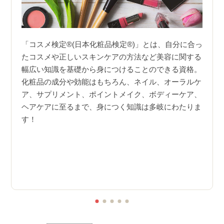
わず、
「コスメ検定®(日本化粧品検定®)」とは、自分に合っ
肌悩
級の試
たコスメや正しいスキンケアの方法など美容に関する
ど、
まれる
幅広い知識を基礎から身につけることのできる資格。
くさ
きま
化粧品の成分や効能はもちろん、ネイル、オーラルケ
当講
ア、サプリメント、ポイントメイク、ボディーケア、
修し
で実施
ヘアケアに至るまで、身につく知識は多岐にわたりま
あっ
するこ
す！
も試
内容を