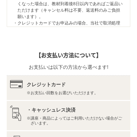
くなった場合は、教材到着後8日以内であればご返品い
ただけます（キャンセル料は不要、返送料のみご負担
願います）。
クレジットカードでお申込みの場合、当社で取消処理
の対応をさせていただきます。
なお、ご返品の際は、教材一式を下記宛先へ、宅配便
などでご返送ください。
【返品先】
【お支払い方法について】
〒350-1111
埼玉県川越市野田1050-1
お支払いは以下の方法から選べます!
株式会社ユーキャンロジ
【デジタル学習サイト推奨環境・利用規約】
最新の内容をこちらよりご確認ください。
クレジットカード
お支払い回数をお選びいただけます。
推奨環境（https://www.u-can.jp/digitaltool）
利用規約（https://www.u-can.jp/digitalterms）
推奨環境であっても、確実・完全な動作を保証するも
・キャッシュレス決済
のではありません。
講座・商品によってはご利用いただけない場合がご
インターネット接続料金等はお客様のご負担となりま
ざいます。
す。通信量の上限のない、または上限に余裕のある回
線でのご利用をお勧めします。