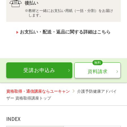
後払い
当講座で取り扱う運動プログラムは、健康維持・増進
教材と一緒にお支払い用紙（一括・分割）をお届け
を目的としたものですが、絶対的な効果を保証するも
します。
のではありません。現時点で身体に疾患があるなど、
健康状態に不安のある方は、必ず事前に医師の方と相
談した上で、ご自身で受講の可否を判断してくださ
お支払い・配送・返品に関する詳細はこちら
い。
万一の事故、ケガ、体調の悪化等が生じた場合でも、
当社や本教材の出演者及び制作スタッフは、一切の責
任を負いかねますのでご了承ください。
介護予防健康アドバイザー講座にお申込みをいただい
たお客様の個人情報は、当該講座によりなされる資格
認定の管理等のため当社から当該講座の資格認定団体
受講お申込み
資料請求
または当社が当該講座のサービスの提供を委託してい
る団体である株式会社ネスタジャパンに対して提供さ
れます。詳しくは当該団体のプライバシーポリシーを
ご確認いただき、あらかじめご了承のうえお申込みく
資格取得・通信講座ならユーキャン
介護予防健康アドバイ
ださい。
ザー 資格取得講座トップ
INDEX