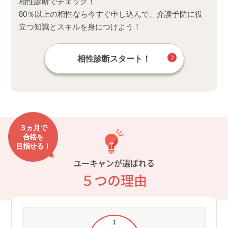
相性診断でチェック！
80％以上の相性なら今すぐ申し込んで、介護予防に役
立つ知識とスキルを身につけよう！
相性診断スタート！
３ヵ月で
合格を
目指せる！
ユーキャンが選ばれる
５つの理由
ャレ
①ト
指導