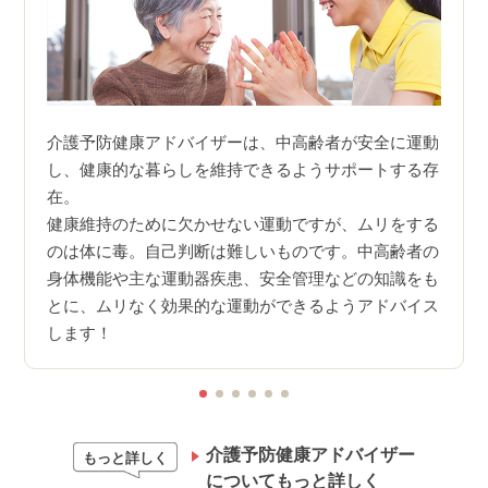
がな
介護予防健康アドバイザーは、中高齢者が安全に運動
現在の
はマー
し、健康的な暮らしを維持できるようサポートする存
護（
す。
在。
※出
格認定
健康維持のために欠かせない運動ですが、ムリをする
ケアシ
のは体に毒。自己判断は難しいものです。中高齢者の
身体機能や主な運動器疾患、安全管理などの知識をも
とに、ムリなく効果的な運動ができるようアドバイス
します！
介護予防健康アドバイザー
もっと詳しく
についてもっと詳しく