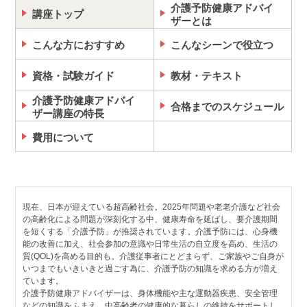
介護予防健康アドバイ
講座トップ
ザーとは
こんな方におすすめ
こんなシーンで役立つ
資格・試験ガイド
教材・テキスト
介護予防健康アドバイ
合格までのスケジュール
ザー講座の特長
費用について
現在、日本が迎えている超高齢社会。2025年問題や老老介護など社会
の高齢化による問題が深刻化する中、健康寿命を延ばし、要介護期間
を短くする「介護予防」が推奨されています。介護予防には、心身機
能の改善に加え、社会参加の意識や日常生活の自立度を高め、生活の
質(QOL)を高める目的も。介護従事者にとどまらず、ご家族やご自身が
いつまでもいきいきと過ごす為に、介護予防の知識を求める方が増え
ています。
介護予防健康アドバイザーは、身体機能や主な運動器疾患、安全管理
などの知識をふまえ、中高齢者の健康的な暮らしの維持をサポートし