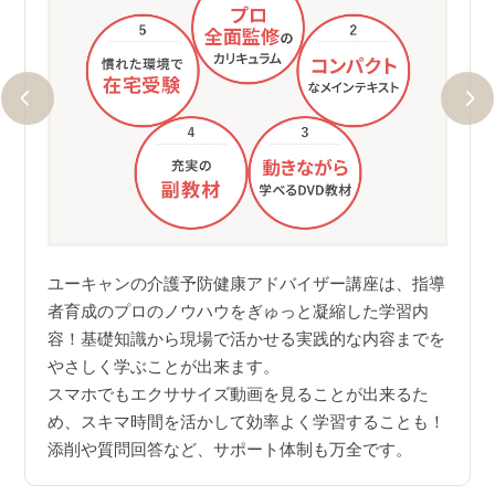
座は最
トレー
受験で
フィ
ユーキャンの介護予防健康アドバイザー講座は、指導
しを
者育成のプロのノウハウをぎゅっと凝縮した学習内
可能な
当講座
容！基礎知識から現場で活かせる実践的な内容までを
クスし
防の
やさしく学ぶことが出来ます。
しっ
スマホでもエクササイズ動画を見ることが出来るた
め、スキマ時間を活かして効率よく学習することも！
添削や質問回答など、サポート体制も万全です。