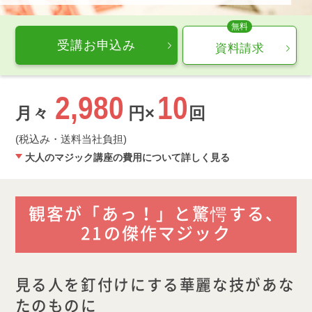
受講お申込み
資料請求
2,980
10
月々
円×
回
(税込み・送料当社負担)
大人のマジック講座の費用について詳しく見る
観客が「あっ！」と驚愕する、
21の傑作マジック
見る人を釘付けにする華麗な技があな
たのものに