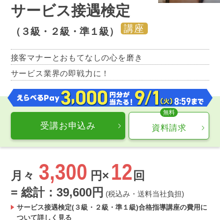
サービス接遇検定
講座
（３級・２級・準１級）
接客マナーとおもてなしの心を磨き
サービス業界の即戦力に！
受講お申込み
資料請求
3,300
12
月々
円×
回
= 総計：39,600円
(税込み・送料当社負担)
サービス接遇検定(３級・２級・準１級)合格指導講座の費用に
ついて詳しく見る