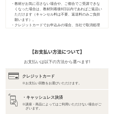
教材がお気に召さない場合や、ご都合でご受講できな
くなった場合は、教材到着後8日以内であればご返品い
ただけます（キャンセル料は不要、返送料のみご負担
願います）。
クレジットカードでお申込みの場合、当社で取消処理
の対応をさせていただきます。
なお、ご返品の際は、教材一式を下記宛先へ、宅配便
などでご返送ください。
【返品先】
【お支払い方法について】
〒350-1111
埼玉県川越市野田1050-1
お支払いは以下の方法から選べます!
株式会社ユーキャンロジ
【デジタル学習サイト推奨環境・利用規約】
最新の内容をこちらよりご確認ください。
クレジットカード
お支払い回数をお選びいただけます。
推奨環境（https://www.u-can.jp/digitaltool）
利用規約（https://www.u-can.jp/digitalterms）
推奨環境であっても、確実・完全な動作を保証するも
・キャッシュレス決済
のではありません。
講座・商品によってはご利用いただけない場合がご
インターネット接続料金等はお客様のご負担となりま
ざいます。
す。通信量の上限のない、または上限に余裕のある回