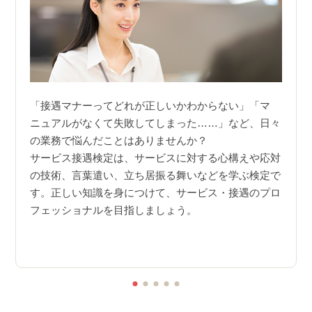
Cを利
「接遇マナーってどれが正しいかわからない」「マ
資格
時で随
ニュアルがなくて失敗してしまった……」など、日々
職の
のテス
の業務で悩んだことはありませんか？
接客
に発
サービス接遇検定は、サービスに対する心構えや応対
う。
ペース
の技術、言葉遣い、立ち居振る舞いなどを学ぶ検定で
学ん
す。正しい知識を身につけて、サービス・接遇のプロ
融な
フェッショナルを目指しましょう。
豊富