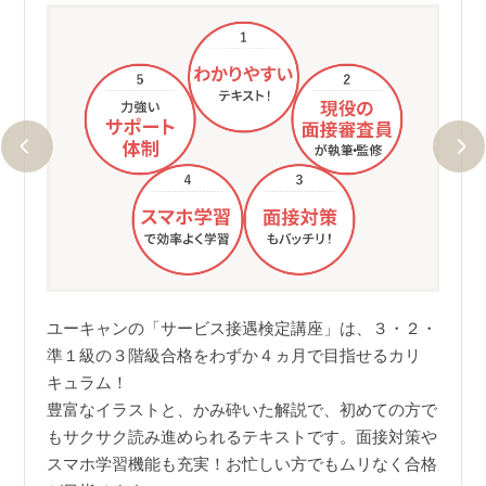
①要
わか
が出て
出題
師・指
にギ
ユーキャンの「サービス接遇検定講座」は、３・２・
率よ
準１級の３階級合格をわずか４ヵ月で目指せるカリ
などす
なケ
キュラム！
い方で
て学
豊富なイラストと、かみ砕いた解説で、初めての方で
す。
もサクサク読み進められるテキストです。面接対策や
スマホ学習機能も充実！お忙しい方でもムリなく合格