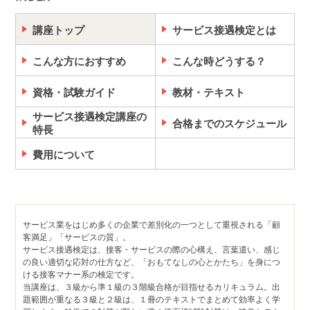
講座トップ
サービス接遇検定とは
こんな方におすすめ
こんな時どうする？
資格・試験ガイド
教材・テキスト
サービス接遇検定講座の
合格までのスケジュール
特長
費用について
サービス業をはじめ多くの企業で差別化の一つとして重視される「顧
客満足」「サービスの質」。
サービス接遇検定は、接客・サービスの際の心構え、言葉遣い、感じ
の良い適切な応対の仕方など、「おもてなしの心とかたち」を身につ
ける接客マナー系の検定です。
当講座は、３級から準１級の３階級合格が目指せるカリキュラム。出
題範囲が重なる３級と２級は、１冊のテキストでまとめて効率よく学