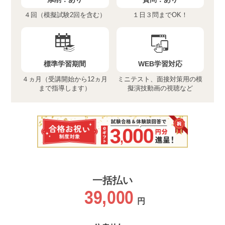
４回（模擬試験2回を含む）
１日３問までOK！
標準学習期間
WEB学習対応
４ヵ月（受講開始から12ヵ月
ミニテスト、面接対策用の模
まで指導します）
擬演技動画の視聴など
一括払い
39,000
円