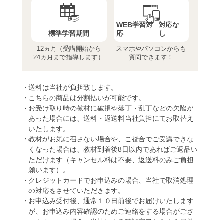
WEB学習対
対応な
標準学習期間
応
し
12ヵ月（受講開始から
スマホやパソコンからも
24ヵ月まで指導します）
質問できます！
送料は当社が負担致します。
こちらの商品は分割払いが可能です。
お受け取り時の教材に破損や落丁・乱丁などの欠陥が
あった場合には、送料・返送料当社負担にてお取替え
いたします。
教材がお気に召さない場合や、ご都合でご受講できな
くなった場合は、教材到着後8日以内であればご返品い
ただけます（キャンセル料は不要、返送料のみご負担
願います）。
クレジットカードでお申込みの場合、当社で取消処理
の対応をさせていただきます。
お申込み受付後、通常１０日前後でお届けいたします
が、お申込み内容確認のためご連絡をする場合がござ