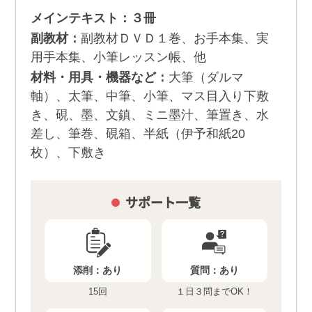
メインテキスト：３冊
副教材：
副教材ＤＶＤ１巻、お手本集、実
用手本集、小筆レッスン帳、他
材料・用具・機器など：
大筆（ダルマ
軸）、太筆、中筆、小筆、マス目入り下敷
き、硯、墨、文鎮、ミニ墨汁、筆置き、水
差し、筆巻、硯箱、半紙（伊予和紙20
枚）、下敷き
サポート一覧
添削：
あり
質問：
あり
15回
１日３問までOK！