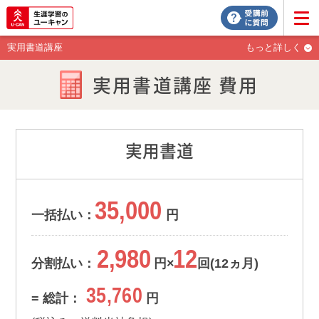
実用書道講座
もっと詳しく
実用書道講座 費用
実用書道
35,000
一括払い：
円
2,980
12
分割払い：
円×
回(12ヵ月)
35,760
= 総計：
円