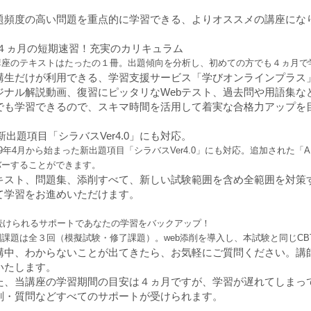
題頻度の高い問題を重点的に学習できる、よりオススメの講座にな
1)４ヵ月の短期速習！充実のカリキュラム
講座のテキストはたったの１冊。出題傾向を分析し、初めての方でも４ヵ月で
講生だけが利用できる、学習支援サービス「学びオンラインプラス
ジナル解説動画、復習にピッタリなWebテスト、過去問や用語集など
でも学習できるので、スキマ時間を活用して着実な合格力アップを
)新出題項目「シラバスVer4.0」にも対応。
19年4月から始まった新出題項目「シラバスVer4.0」にも対応。追加された
バーすることができます。
キスト、問題集、添削すべて、新しい試験範囲を含め全範囲を対策
て学習をお進めいただけます。
3)続けられるサポートであなたの学習をバックアップ！
削課題は全３回（模擬試験・修了課題）。web添削を導入し、本試験と同じC
講中、わからないことが出てきたら、お気軽にご質問ください。講
いたします。
た、当講座の学習期間の目安は４ヵ月ですが、学習が遅れてしまっ
削・質問などすべてのサポートが受けられます。