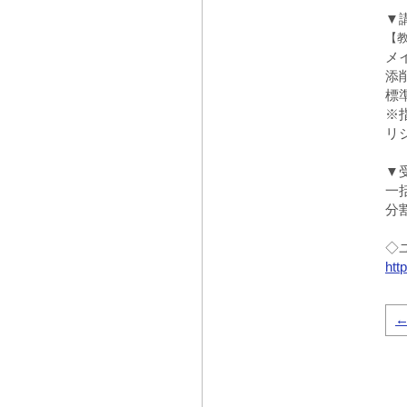
▼
【
メ
添
標
※
リ
▼
一
分
◇
htt