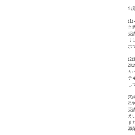
出
(
当
受
リ
ホ
(2
20
カ
テ
し
(
添
受
え
ま
添