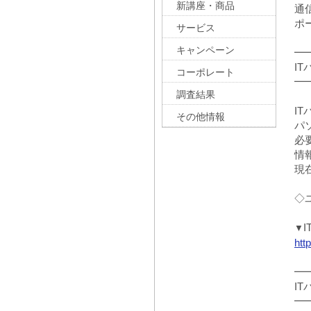
新講座・商品
通
ポ
サービス
キャンペーン
━
I
コーポレート
━
調査結果
I
その他情報
パ
必
情
現
◇
▼
htt
━
I
━