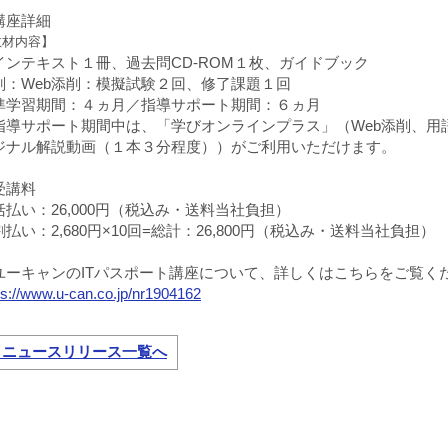
講座詳細
教材内容】
インテキスト１冊、過去問CD-ROM１枚、ガイドブック
削：Web添削：模擬試験２回、修了課題１回
準学習期間：４ヵ月／指導サポート期間：６ヵ月
指導サポート期間中は、「学びオンラインプラス」（Web添削、用
ジナル解説動画（１本３分程度））がご利用いただけます。
受講料
括払い：26,000円（税込み・送料当社負担）
割払い：2,680円×10回=総計：26,800円（税込み・送料当社負担）
ユーキャンのITパスポート講座について、詳しくはこちらをご覧く
ps://www.u-can.co.jp/nr1904162
←ニュースリリース一覧へ