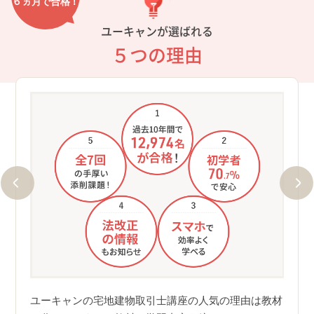
６ヵ月で合格！
ユーキャンが選ばれる
５つの理由
点力
①過
12
試験。
ユー
で提出
んと1
ユーキャンの宅地建物取引士講座の人気の理由は教材