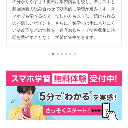
コツな
かな
の分かりやすさ！教材は学習内容を絞り、テキストと
に、
動画講義の組み合わせで効率的に学習が進みます。ス
け、よ
多く
マホでも学べるので、忙しい方もムリなく続けられる
して
のが嬉しいポイント。さらに、独学では手に入りにく
合格
い法改正などの情報を、適宜お知らせ！情報収集に時
ケー
間を費やすことなく、学習に集中できます。
験し