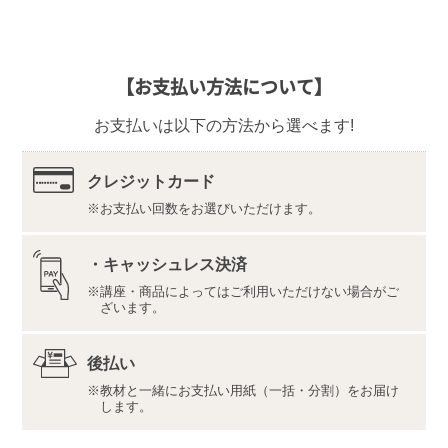
の対応をさせていただきます。
なお、ご返品の際は、教材一式を下記宛先へ、宅配便
などでご返送ください。
【返品先】
【お支払い方法について】
〒350-1111
埼玉県川越市野田1050-1
お支払いは以下の方法から選べます!
株式会社ユーキャンロジ
【デジタル学習サイト推奨環境・利用規約】
最新の内容をこちらよりご確認ください。
クレジットカード
お支払い回数をお選びいただけます。
推奨環境（https://www.u-can.jp/digitaltool）
利用規約（https://www.u-can.jp/digitalterms）
推奨環境であっても、確実・完全な動作を保証するも
・キャッシュレス決済
のではありません。
講座・商品によってはご利用いただけない場合がご
インターネット接続料金等はお客様のご負担となりま
ざいます。
す。通信量の上限のない、または上限に余裕のある回
線でのご利用をお勧めします。
後払い
教材と一緒にお支払い用紙（一括・分割）をお届け
します。