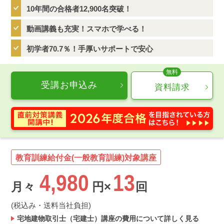
10年間の合格者12,900名突破！
動画講義も充実！スマホで学べる！
初学者70.7％！手厚いサポートで安心
受講お申込み
資料請求
教育訓練給付金(一般教育訓練)対象講座
4,980
13
月々
円×
回
(税込み・送料当社負担)
宅地建物取引士（宅建士）講座の費用について詳しく見る