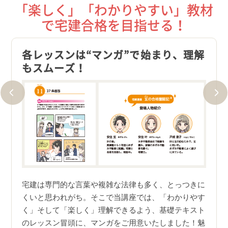
「楽しく」「わかりやすい」教材
で宅建合格を目指せる！
やる
各レッスンは“マンガ”で始まり、理解
「テ
もスムーズ！
で、
課題
宅建は専門的な言葉や複雑な法律も多く、とっつきに
基礎
てお返
くいと思われがち。そこで当講座では、「わかりやす
キス
」を次
く」そして「楽しく」理解できるよう、基礎テキスト
しい
ん湧い
のレッスン冒頭に、マンガをご用意いたしました！魅
中は