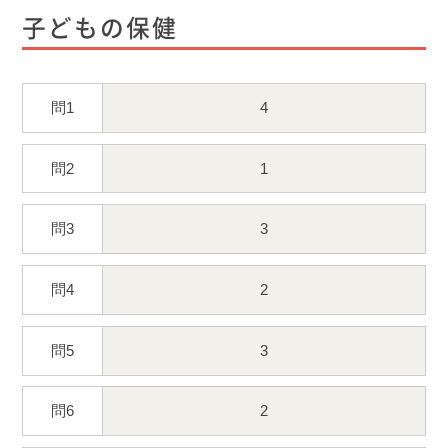
子どもの保健
問1
4
問2
1
問3
3
問4
2
問5
3
問6
2