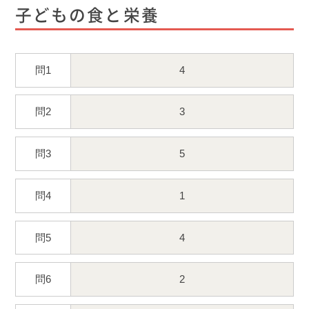
子どもの食と栄養
問1
4
問2
3
問3
5
問4
1
問5
4
問6
2