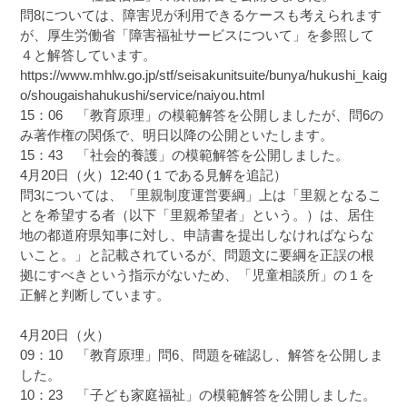
問8については、障害児が利用できるケースも考えられます
が、厚生労働省「障害福祉サービスについて」を参照して
４と解答しています。
https://www.mhlw.go.jp/stf/seisakunitsuite/bunya/hukushi_kaig
o/shougaishahukushi/service/naiyou.html

15：06　「教育原理」の模範解答を公開しましたが、問6の
み著作権の関係で、明日以降の公開といたします。

15：43　「社会的養護」の模範解答を公開しました。

4月20日（火）12:40 (１である見解を追記）

問3については、「里親制度運営要綱」上は「里親となるこ
とを希望する者（以下「里親希望者」という。）は、居住
地の都道府県知事に対し、申請書を提出しなければならな
いこと。」と記載されているが、問題文に要綱を正誤の根
拠にすべきという指示がないため、「児童相談所」の１を
正解と判断しています。

4月20日（火）

09：10　「教育原理」問6、問題を確認し、解答を公開しま
した。

10：23　「子ども家庭福祉」の模範解答を公開しました。
