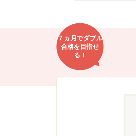
７ヵ月で
ダブル
合格を
目指せ
る！
まで安心！