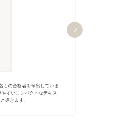
ユーキャンのマンション管理士・管
実績がユーキャンのわかりやすさ
す。
合格者数は、当社が当講座受講生に対
0名もの合格者を輩出していま
で、両資格の延べ人数です（2025
りやすいコンパクトなテキス
へと導きます。