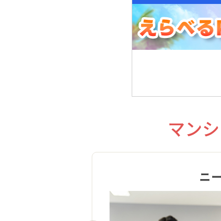
マンシ
ニ
肢択一のマークシート方式