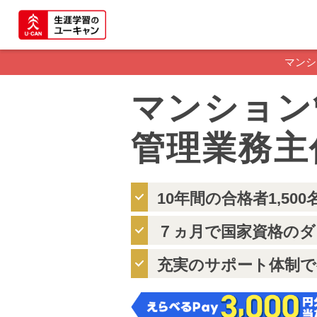
マンシ
マンション
管理業務主
10年間の合格者1,50
７ヵ月で国家資格のダ
充実のサポート体制で