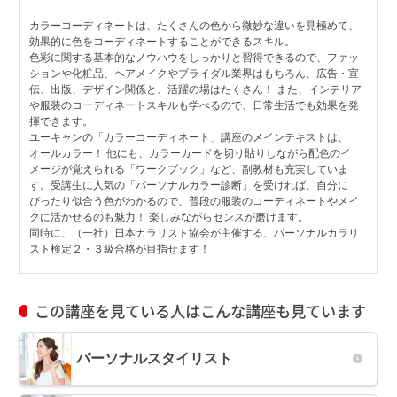
カラーコーディネートは、たくさんの色から微妙な違いを見極めて、
効果的に色をコーディネートすることができるスキル。
色彩に関する基本的なノウハウをしっかりと習得できるので、ファッ
ションや化粧品、ヘアメイクやブライダル業界はもちろん、広告・宣
伝、出版、デザイン関係と、活躍の場はたくさん！ また、インテリア
や服装のコーディネートスキルも学べるので、日常生活でも効果を発
揮できます。
ユーキャンの「カラーコーディネート」講座のメインテキストは、
オールカラー！ 他にも、カラーカードを切り貼りしながら配色のイ
メージが覚えられる「ワークブック」など、副教材も充実していま
す。受講生に人気の「パーソナルカラー診断」を受ければ、自分に
ぴったり似合う色がわかるので、普段の服装のコーディネートやメイ
クに活かせるのも魅力！ 楽しみながらセンスが磨けます。
同時に、（一社）日本カラリスト協会が主催する、パーソナルカラリ
スト検定２・３級合格が目指せます！
この講座を見ている人はこんな講座も見ています
パーソナルスタイリスト