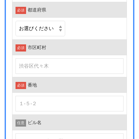
都道府県
必須
市区町村
必須
番地
必須
ビル名
任意