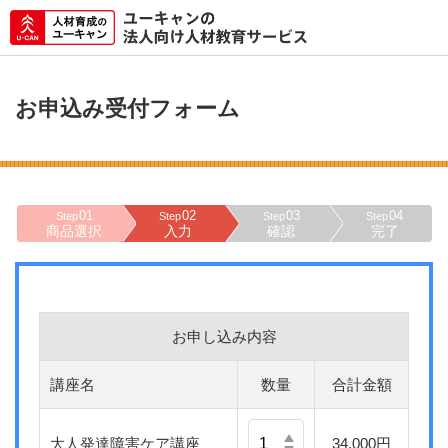
お申込み受付フォーム
01
02
03
04
Step
Step
Step
Step
商品選択
入力
確認
完了
お申し込み内容
講座名
数量
合計金額
大人発達障害ケア講座
34,000円