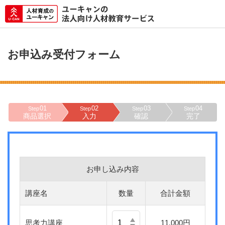
お申込み受付フォーム
01
02
03
04
Step
Step
Step
Step
商品選択
入力
確認
完了
お申し込み内容
講座名
数量
合計金額
思考力講座
11,000円