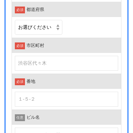
都道府県
必須
市区町村
必須
番地
必須
ビル名
任意