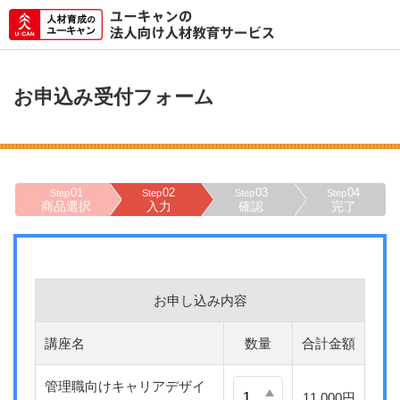
お申込み受付フォーム
01
02
03
04
Step
Step
Step
Step
商品選択
入力
確認
完了
お申し込み内容
講座名
数量
合計金額
管理職向けキャリアデザイ
11,000円