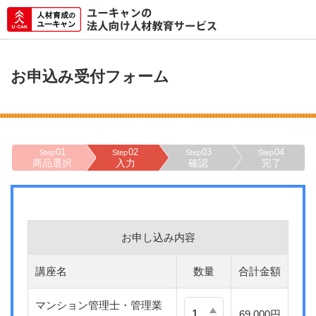
お申込み受付フォーム
01
02
03
04
Step
Step
Step
Step
商品選択
入力
確認
完了
お申し込み内容
講座名
数量
合計金額
マンション管理士・管理業
69,000円