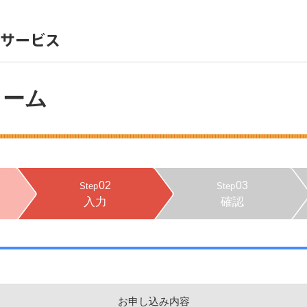
ォーム
02
03
Step
Step
入力
確認
お申し込み内容