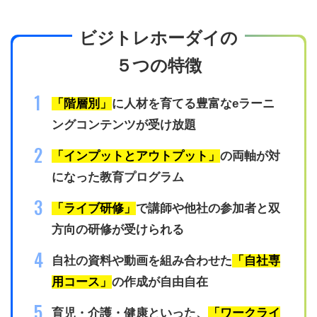
ビジトレホーダイの
５つの特徴
「階層別」
に人材を育てる豊富なeラーニ
ングコンテンツが受け放題
「インプットとアウトプット」
の両軸が対
になった教育プログラム​
「ライブ研修」
で講師や他社の参加者と双
方向の研修が受けられる
自社の資料や動画を組み合わせた
「自社専
用コース」
の作成が自由自在
育児・介護・健康といった、
「ワークライ