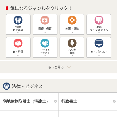
気になるジャンルを
クリック
！
法律
美容
医療・保育
介護・福祉
ビジネス
ライフスタイル
デザイン
ペン字
食・料理
IT・パソコン
イラスト
書道
もっと見る
法律・ビジネス
宅地建物取引士（宅建士）
行政書士