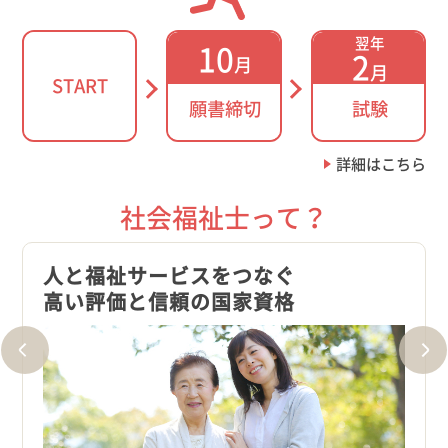
翌年
10
2
月
月
START
願書締切
試験
詳細はこちら
社会福祉士って？
人と福祉サービスをつなぐ
社会
高い評価と信頼の国家資格