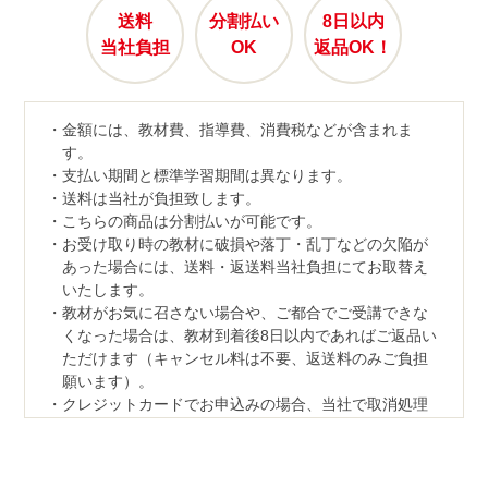
送料
分割払い
8日以内
当社負担
OK
返品OK！
金額には、教材費、指導費、消費税などが含まれま
す。
支払い期間と標準学習期間は異なります。
送料は当社が負担致します。
こちらの商品は分割払いが可能です。
お受け取り時の教材に破損や落丁・乱丁などの欠陥が
あった場合には、送料・返送料当社負担にてお取替え
いたします。
教材がお気に召さない場合や、ご都合でご受講できな
くなった場合は、教材到着後8日以内であればご返品い
ただけます（キャンセル料は不要、返送料のみご負担
願います）。
クレジットカードでお申込みの場合、当社で取消処理
の対応をさせていただきます。
なお、ご返品の際は、教材一式を下記宛先へ、宅配便
などでご返送ください。