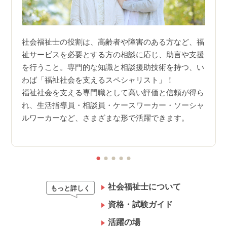
社会福
在宅
歴・実
会福
社会福祉士の役割は、高齢者や障害のある方など、福
公益財
まだ
祉サービスを必要とする方の相談に応じ、助言や支援
ださ
資格
を行うこと。専門的な知識と相談援助技術を持つ、い
方の
わば「福祉社会を支えるスペシャリスト」！
職・
福祉社会を支える専門職として高い評価と信頼が得ら
「社会
中の
れ、生活指導員・相談員・ケースワーカー・ソーシャ
りま
ルワーカーなど、さまざまな形で活躍できます。
す。
社会福祉士について
もっと詳しく
資格・試験ガイド
活躍の場