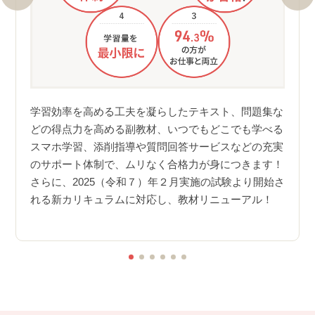
標に
野の克
ユーキ
れば、
る新
学習効率を高める工夫を凝らしたテキスト、問題集な
目指
どの得点力を高める副教材、いつでもどこでも学べる
を確認
新カ
スマホ学習、添削指導や質問回答サービスなどの充実
消して
刷新
のサポート体制で、ムリなく合格力が身につきます！
づきま
きま
さらに、2025（令和７）年２月実施の試験より開始さ
タル
れる新カリキュラムに対応し、教材リニューアル！