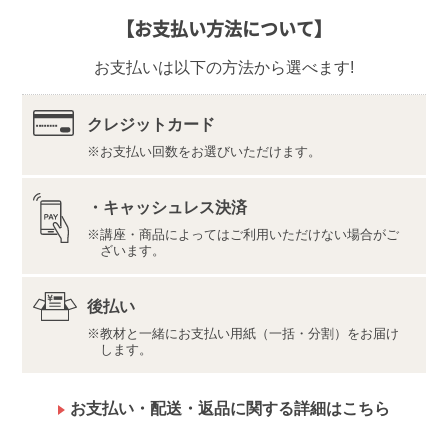
【返品先】
【お支払い方法について】
〒350-1111
埼玉県川越市野田1050-1
お支払いは以下の方法から選べます!
株式会社ユーキャンロジ
【デジタル学習サイト推奨環境・利用規約】
最新の内容をこちらよりご確認ください。
クレジットカード
お支払い回数をお選びいただけます。
推奨環境（https://www.u-can.jp/digitaltool）
利用規約（https://www.u-can.jp/digitalterms）
推奨環境であっても、確実・完全な動作を保証するも
・キャッシュレス決済
のではありません。
講座・商品によってはご利用いただけない場合がご
インターネット接続料金等はお客様のご負担となりま
ざいます。
す。通信量の上限のない、または上限に余裕のある回
線でのご利用をお勧めします。
後払い
教材と一緒にお支払い用紙（一括・分割）をお届け
します。
お支払い・配送・返品に関する詳細はこちら