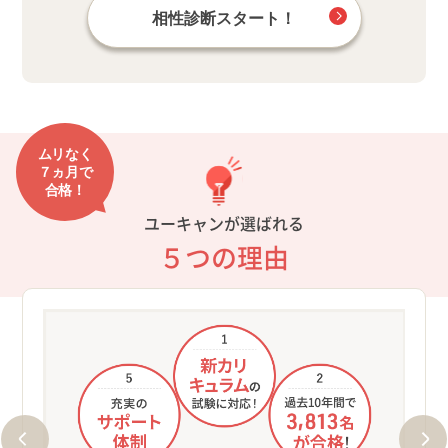
相性診断スタート！
ムリなく
７ヵ月で
合格！
ユーキャンが選ばれる
５つの理由
制
①新
良く