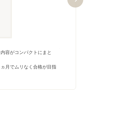
現役の歯科医師が監修した教材な
速習カリキュラムで、歯科助手に
らに修了認定試験をクリアすると
心です。
な内容がコンパクトにまと
３ヵ月でムリなく合格が目指