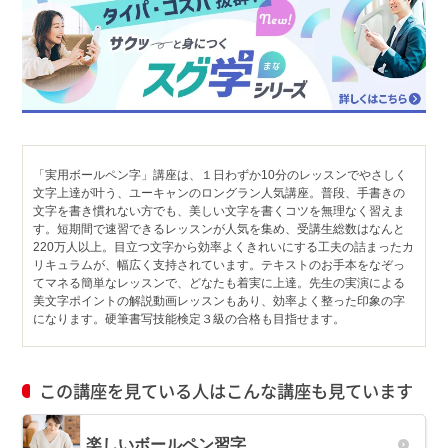
「実用ボールペン字」講座は、１日わずか10分のレッスンでやさしく
文字上達が叶う、ユーキャンのロングラン人気講座。普段、手書きの
文字を書き慣れない方でも、美しい文字を書くコツを無理なく習えま
す。短期間で速習できるレッスンが人気を集め、受講生総数はなんと
220万人以上。目立つ文字から効率よくきれいにする工夫の詰まったカ
リキュラムが、幅広く支持されています。テキストのお手本をなぞっ
てマネる簡単なレッスンで、どなたも着実に上達。先生の実演による
美文字ポイントの解説動画レッスンもあり、効率よく整った印象の字
になります。硬筆書写技能検定３級の合格も目指せます。
この講座を見ている人はこんな講座も見ています
楽しいボールペン習字