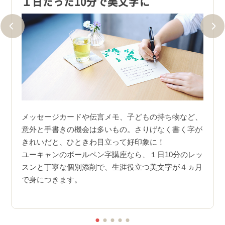
１日たった10分で美文字に
美文
しそう
メッセージカードや伝言メモ、子どもの持ち物など、
美文
崩し方
意外と手書きの機会は多いもの。さりげなく書く字が
るこ
うにな
きれいだと、ひときわ目立って好印象に！
スの
ユーキャンのボールペン字講座なら、１日10分のレッ
さら
分磨き
スンと丁寧な個別添削で、生涯役立つ美文字が４ヵ月
を意
で身につきます。
た美