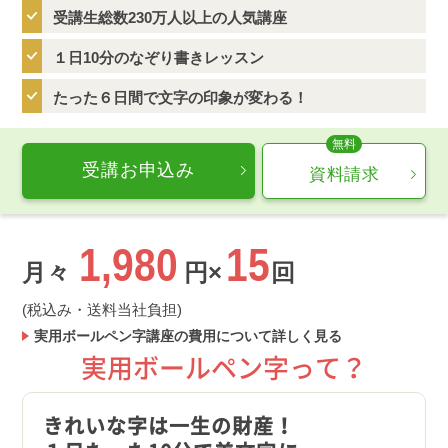
受講生総数230万人以上の人気講座
１日10分のなぞり書きレッスン
たった６日間で文字の印象が変わる！
受講お申込み
資料請求
1,980
15
月々
円×
回
(税込み・送料当社負担)
実用ボールペン字講座の費用について詳しく見る
実用ボールペン字って？
きれいな字は一生の財産！
ムリ