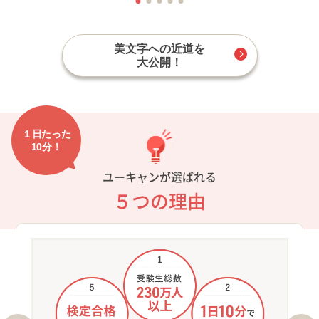
美文字への近道を
大公開！
１日たった
10分！
ユーキャンが選ばれる
５つの理由
①受
ロン