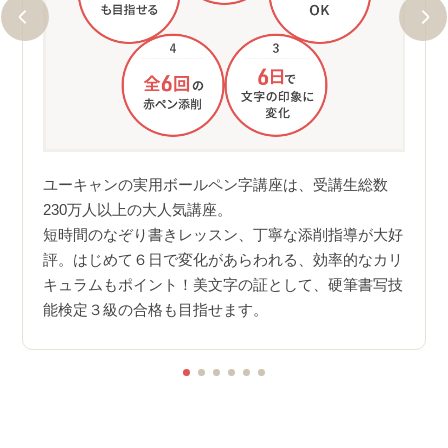
という
ユー
す。受
数23
ユーキャンの実用ボールペン字講座は、受講生総数
はバッ
開講
230万人以上の大人気講座。
生を
短時間のなぞり書きレッスン、丁寧な添削指導が大好
ご活用
ウが
評。はじめて６日で変化があらわれる、効率的なカリ
20
キュラムもポイント！美文字の証として、硬筆書写技
のお手
能検定３級の合格も目指せます。