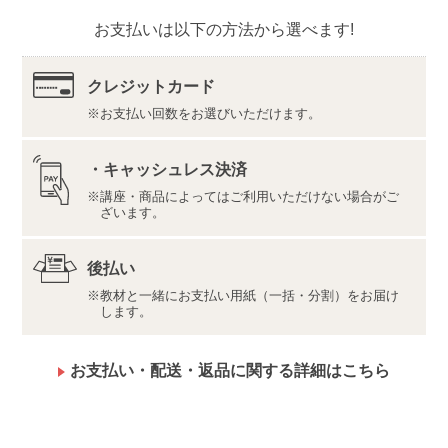
埼玉県川越市野田1050-1
お支払いは以下の方法から選べます!
株式会社ユーキャンロジ
内容・仕様・画面のイメージは変更になる場合があり
ます。
クレジットカード
硬筆書写技能検定３級の受験はご希望の方のみです(有
お支払い回数をお選びいただけます。
料)。お申込みなどのお手続きはご自身にて直接行って
いただきます。
講座の修了証はご希望の方のみ発行いたします。な
・キャッシュレス決済
お、発行には別途費用がかかります。
講座・商品によってはご利用いただけない場合がご
【「合格デジタルサポート」ツールについて】
ざいます。
●推奨環境・利用規約
最新の推奨環境は
こちら
をご確認ください。
後払い
利用規約は
こちら
をご確認ください。
教材と一緒にお支払い用紙（一括・分割）をお届け
します。
●ご利用上の注意
ご利用には、メールアドレスの登録が必要です。
ご利用にはインターネット回線の契約が必要です。イ
お支払い・配送・返品に関する詳細はこちら
ンターネット接続料金等はお客様のご負担となりま
す。特に動画をご視聴の際には大量のデータ通信が発
生することがありますので、通信量の上限のない、ま
たは上限に余裕のある回線でのご利用をお勧めしま