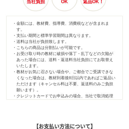
当社負担
OK
返品OK！
金額には、教材費、指導費、消費税などが含まれま
す。
支払い期間と標準学習期間は異なります。
送料は当社が負担致します。
こちらの商品は分割払いが可能です。
お受け取り時の教材に破損や落丁・乱丁などの欠陥が
あった場合には、送料・返送料当社負担にてお取替え
いたします。
教材がお気に召さない場合や、ご都合でご受講できな
くなった場合は、教材到着後8日以内であればご返品い
ただけます（キャンセル料は不要、返送料のみご負担
願います）。
クレジットカードでお申込みの場合、当社で取消処理
の対応をさせていただきます。
なお、ご返品の際は、教材一式を下記宛先へ、宅配便
などでご返送ください。
【返品先】
【お支払い方法について】
〒350-1111