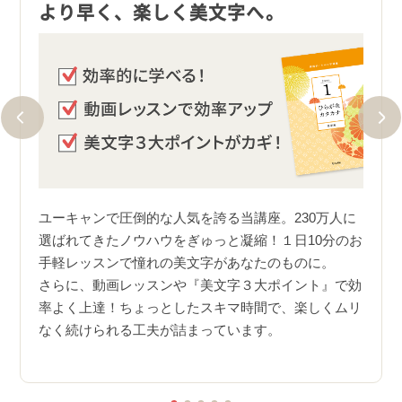
ワー
より早く、楽しく美文字へ。
テキ
楽し
ユーキャンで圧倒的な人気を誇る当講座。230万人に
選ばれてきたノウハウをぎゅっと凝縮！１日10分のお
ビス。
ワン
手軽レッスンで憧れの美文字があなたのものに。
師直
られ
さらに、動画レッスンや『美文字３大ポイント』で効
かり
率よく上達！ちょっとしたスキマ時間で、楽しくムリ
）のお
レッ
なく続けられる工夫が詰まっています。
本は生
加さ
す。