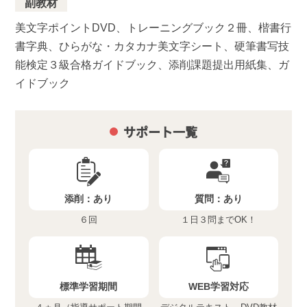
副教材
美文字ポイントDVD、トレーニングブック２冊、楷書行
書字典、ひらがな・カタカナ美文字シート、硬筆書写技
能検定３級合格ガイドブック、添削課題提出用紙集、ガ
イドブック
サポート一覧
添削：
あり
質問：
あり
６回
１日３問までOK！
標準学習期間
WEB学習対応