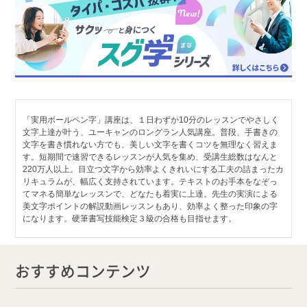
「実用ボールペン字」講座は、１日わずか10分のレッスンでやさしく
文字上達が叶う、ユーキャンのロングラン人気講座。普段、手書きの
文字を書き慣れない方でも、美しい文字を書くコツを無理なく習えま
す。短期間で速習できるレッスンが人気を集め、受講生総数はなんと
220万人以上。目立つ文字から効率よくきれいにする工夫の詰まったカ
リキュラムが、幅広く支持されています。テキストのお手本をなぞっ
てマネる簡単なレッスンで、どなたも着実に上達。先生の実演による
美文字ポイントの解説動画レッスンもあり、効率よく整った印象の字
になります。硬筆書写技能検定３級の合格も目指せます。
おすすめコンテンツ