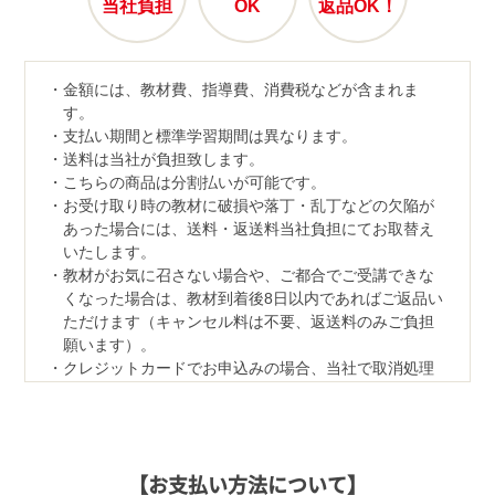
当社負担
OK
返品OK！
金額には、教材費、指導費、消費税などが含まれま
す。
支払い期間と標準学習期間は異なります。
送料は当社が負担致します。
こちらの商品は分割払いが可能です。
お受け取り時の教材に破損や落丁・乱丁などの欠陥が
あった場合には、送料・返送料当社負担にてお取替え
いたします。
教材がお気に召さない場合や、ご都合でご受講できな
くなった場合は、教材到着後8日以内であればご返品い
ただけます（キャンセル料は不要、返送料のみご負担
願います）。
クレジットカードでお申込みの場合、当社で取消処理
の対応をさせていただきます。
なお、ご返品の際は、教材一式を下記宛先へ、宅配便
などでご返送ください。
【返品先】
【お支払い方法について】
〒350-1111