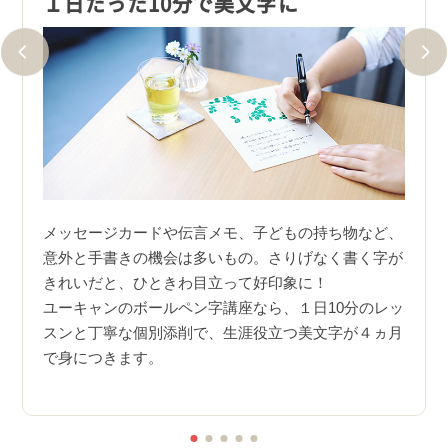
１日たった10分で美文字に
美文
しそう
メッセージカードや伝言メモ、子どもの持ち物など、
美文
崩し方
意外と手書きの機会は多いもの。さりげなく書く字が
るこ
うにな
きれいだと、ひときわ目立って好印象に！
スの
ユーキャンのボールペン字講座なら、１日10分のレッ
さら
分磨き
スンと丁寧な個別添削で、生涯役立つ美文字が４ヵ月
を意
で身につきます。
た美