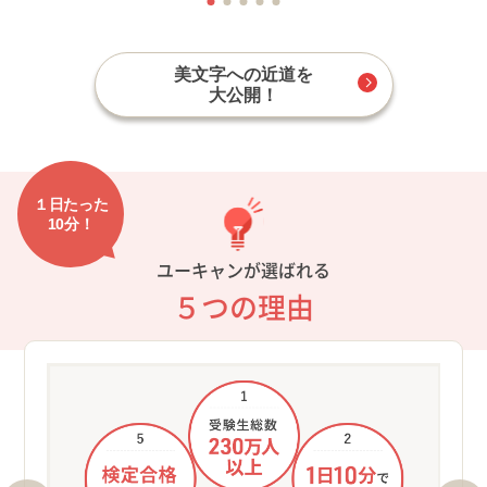
美文字への近道を
大公開！
１日たった
10分！
ユーキャンが選ばれる
５つの理由
①受
ロン