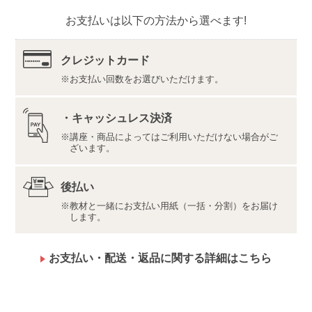
埼玉県川越市野田1050-1
お支払いは以下の方法から選べます!
株式会社ユーキャンロジ
内容・仕様・画面のイメージは変更になる場合があり
ます。
クレジットカード
硬筆書写技能検定３級の受験はご希望の方のみです(有
お支払い回数をお選びいただけます。
料)。お申込みなどのお手続きはご自身にて直接行って
いただきます。
講座の修了証はご希望の方のみ発行いたします。な
・キャッシュレス決済
お、発行には別途費用がかかります。
講座・商品によってはご利用いただけない場合がご
【「合格デジタルサポート」ツールについて】
ざいます。
●推奨環境・利用規約
最新の推奨環境は
こちら
をご確認ください。
後払い
利用規約は
こちら
をご確認ください。
教材と一緒にお支払い用紙（一括・分割）をお届け
します。
●ご利用上の注意
ご利用には、メールアドレスの登録が必要です。
ご利用にはインターネット回線の契約が必要です。イ
お支払い・配送・返品に関する詳細はこちら
ンターネット接続料金等はお客様のご負担となりま
す。特に動画をご視聴の際には大量のデータ通信が発
生することがありますので、通信量の上限のない、ま
たは上限に余裕のある回線でのご利用をお勧めしま