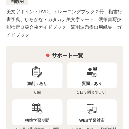
副教材
美文字ポイントDVD、トレーニングブック２冊、楷書行
書字典、ひらがな・カタカナ美文字シート、硬筆書写技
能検定３級合格ガイドブック、添削課題提出用紙集、ガ
イドブック
サポート一覧
添削：
あり
質問：
あり
６回
１日３問までOK！
標準学習期間
WEB学習対応