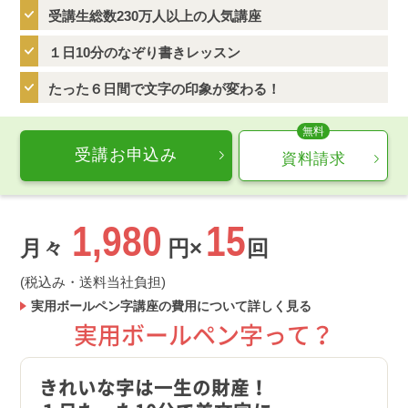
受講生総数230万人以上の人気講座
１日10分のなぞり書きレッスン
たった６日間で文字の印象が変わる！
受講お申込み
資料請求
1,980
15
月々
円×
回
(税込み・送料当社負担)
実用ボールペン字講座の費用について詳しく見る
実用ボールペン字って？
きれいな字は一生の財産！
ムリ