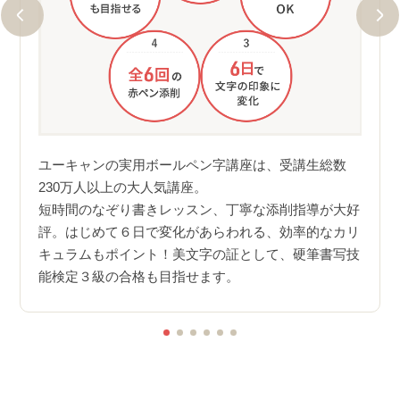
という
ユー
す。受
数23
ユーキャンの実用ボールペン字講座は、受講生総数
はバッ
開講
230万人以上の大人気講座。
生を
短時間のなぞり書きレッスン、丁寧な添削指導が大好
ご活用
ウが
評。はじめて６日で変化があらわれる、効率的なカリ
20
キュラムもポイント！美文字の証として、硬筆書写技
のお手
能検定３級の合格も目指せます。