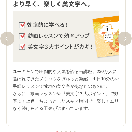
ワー
より早く、楽しく美文字へ。
テキ
楽し
ユーキャンで圧倒的な人気を誇る当講座。230万人に
選ばれてきたノウハウをぎゅっと凝縮！１日10分のお
ビス。
ワン
手軽レッスンで憧れの美文字があなたのものに。
師直
られ
さらに、動画レッスンや『美文字３大ポイント』で効
かり
率よく上達！ちょっとしたスキマ時間で、楽しくムリ
）のお
レッ
なく続けられる工夫が詰まっています。
本は生
加さ
す。