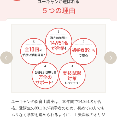
ユーキャンが選ばれる
５つの理由
①過
14
（全て
ユー
、コ
14,
ユーキャンの保育士講座は、10年間で14,951名が合
説を加
実績
格。受講生の89.1％が初学者のため、初めての方でも
合格
ムリなく学習を進められるように、工夫満載のオリジ