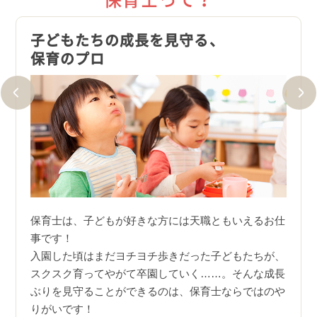
技は
子どもたちの成長を見守る、
子育
保育のプロ
出産
働く
が特徴
保育士は、子どもが好きな方には天職ともいえるお仕
また
事です！
も！
から、
入園した頃はまだヨチヨチ歩きだった子どもたちが、
ます！
スクスク育ってやがて卒園していく……。そんな成長
ぶりを見守ることができるのは、保育士ならではのや
りがいです！