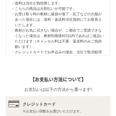
送料は当社が負担致します。
こちらの商品は分割払いが可能です。
お受け取り時の教材に破損や落丁・乱丁などの欠陥が
あった場合には、送料・返送料当社負担にてお取替え
いたします。
教材がお気に召さない場合や、ご都合でご受講できな
くなった場合は、教材到着後8日以内であればご返品い
ただけます（キャンセル料は不要、返送料のみご負担
願います）。
クレジットカードでお申込みの場合、当社で取消処理
の対応をさせていただきます。
なお、ご返品の際は、教材一式を下記宛先へ、宅配便
などでご返送ください。
【返品先】
【お支払い方法について】
〒350-1111
埼玉県川越市野田1050-1
お支払いは以下の方法から選べます!
株式会社ユーキャンロジ
資格取得には受験資格が必要です。詳しくは
こちら
を
ご確認ください。
クレジットカード
法改正や試験に関する情報の変更があった際には、追
お支払い回数をお選びいただけます。
補教材をお送りし、写真の教材と併せて学習していた