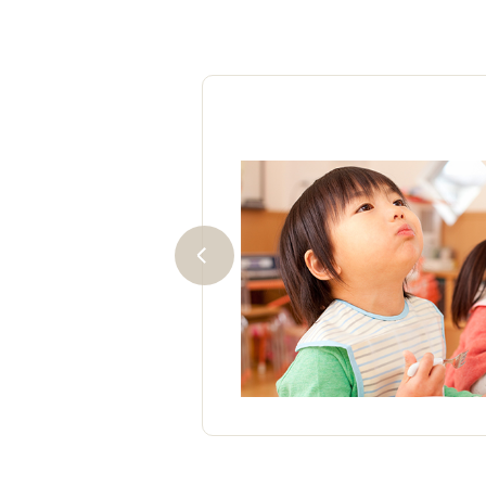
でOK
式。解答しやすいのが特徴で
」「言語」の３分野から、２
な分野で受験できます！