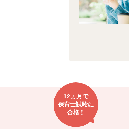
12ヵ月で
保育士試験に
合格！