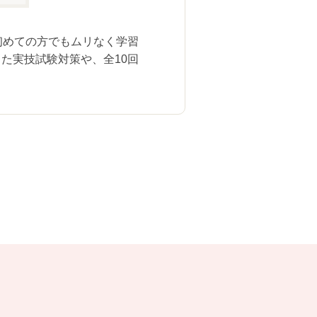
合格者数は、当社が当講座受講生に対
す（2025年８月現在）。
、初めての方でもムリなく学習
た実技試験対策や、全10回