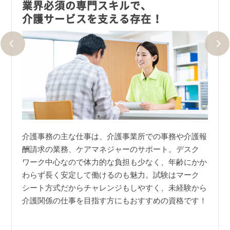
験で
業界必須の専門スキルで、
超高
介護サービスを支える存在！
超高
前後
科問題
介護事務の主な仕事は、介護事業所での事務や介護報
務も
では介
酬請求の業務、ケアマネジャーのサポート。デスク
厚生
キルが
ワーク中心なので体力的な負担も少なく、年齢にかか
和６
わらず長く安定して働けるのも魅力。試験はマーク
！マー
シート方式だからチャレンジもしやすく、未経験から
介護関係の仕事を目指す方にもおすすめの資格です！