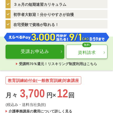
３ヵ月の短期速習カリキュラム
初学者大歓迎！分かりやすさが自慢
在宅受験で資格が取れる！
受講お申込み
資料請求
受講料70％還元！リスキリング制度利用はこちら
教育訓練給付金(一般教育訓練)対象講座
3,700
12
月々
円×
回
(税込み・送料当社負担)
介護事務講座の費用について詳しく見る