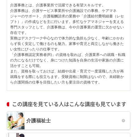
介護事務とは、介護事業所で活躍できる有望スキルです。
介護事務は、介護サービス事業所や介護施設での事務、ケアマネ
ジャーのサポート、介護報酬請求の業務や「介護給付費明細書（レセ
プト）」の作成などを主に行います。多忙なケアマネジャーを支える
専門スタッフとして、介護事務は、今や介護事業の運営に欠かせない
存在です。
実務はデスクワーク中心なので体力的な負担も少なく、年齢にかかわ
らず長く安定して働けるのも魅力。家事や育児と両立しながら働きた
い女性にぴったりの仕事です。
「介護事務認定実務者(R)」の資格を取れば、介護業界への就職・転職
の力になるだけでなく、身につけた知識を自身の生活や家族の介護に
活かすことも可能。
また、資格を取っておけば、結婚や出産・育児で一度退職した方が再
就職をする際にも役立ちます。受験資格に制限はないので、未経験か
ら介護関係の仕事を目指したい方も要注目の資格です。
この講座を見ている人はこんな講座も見ています
介護福祉士