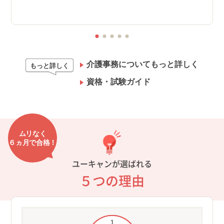
介護事務についてもっと詳しく
もっと詳しく
資格・試験ガイド
ムリなく
６ヵ月で合格！
ユーキャンが選ばれる
５つの理由
K！
①過