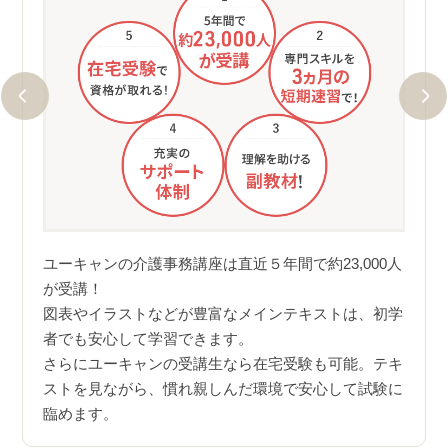
約2
を見な
介護事
６ヵ
23,
ユーキャンの介護事務講座は直近５年間で約23,000人
しい方
毎年
が受講！
図表やイラストなどが豊富なメインテキストは、初学
者でも安心して学習できます。
さらにユーキャンの受講生なら在宅受験も可能。テキ
ストを見ながら、慣れ親しんだ環境で安心して試験に
臨めます。