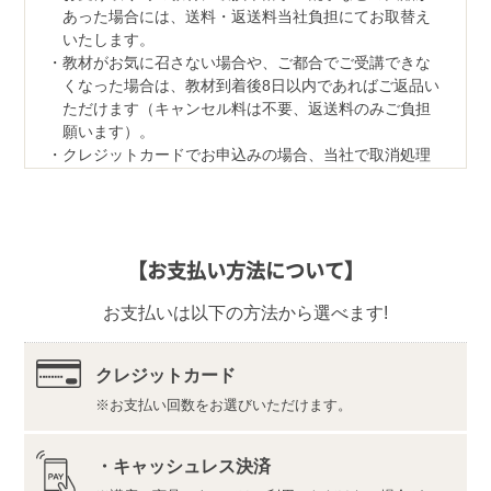
あった場合には、送料・返送料当社負担にてお取替え
いたします。
教材がお気に召さない場合や、ご都合でご受講できな
くなった場合は、教材到着後8日以内であればご返品い
ただけます（キャンセル料は不要、返送料のみご負担
願います）。
クレジットカードでお申込みの場合、当社で取消処理
の対応をさせていただきます。
なお、ご返品の際は、教材一式を下記宛先へ、宅配便
などでご返送ください。
【返品先】
【お支払い方法について】
〒350-1111
埼玉県川越市野田1050-1
お支払いは以下の方法から選べます!
株式会社ユーキャンロジ
教材に記載の介護報酬は、教材制作時のものです。当
講座の学習内容は計算の仕組みなど、請求業務の「基
クレジットカード
本」が中心となるため、教材記載の内容での学習で知
お支払い回数をお選びいただけます。
識とスキルは十分身につけていただけます。また、修
了課題や介護事務認定実務者(R)試験の在宅受験は教材
記載の内容でお受けいただけます。
・キャッシュレス決済
教材の内容・仕様は変更になる場合があります。