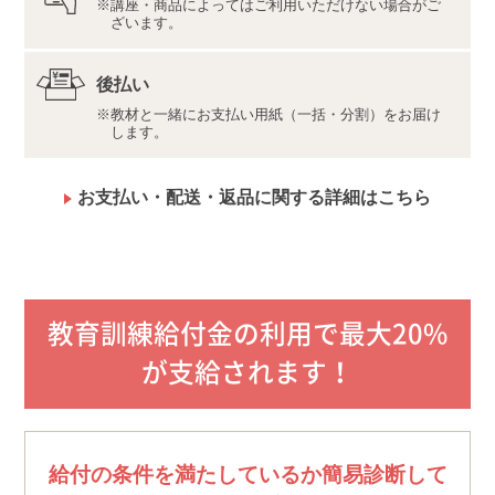
講座・商品によってはご利用いただけない場合がご
ざいます。
【デジタルサポート推奨環境・利用規約】
最新の内容をこちらよりご確認ください。
後払い
推奨環境（https://www.u-can.jp/digitaltool）
教材と一緒にお支払い用紙（一括・分割）をお届け
利用規約（https://www.u-can.jp/digitalterms）
します。
推奨環境であっても、確実・完全な動作を保証するも
のではありません。
インターネット接続料金等はお客様のご負担となりま
お支払い・配送・返品に関する詳細はこちら
す。通信量の上限のない、または上限に余裕のある回
線でのご利用をお勧めします。
教育訓練給付金の利用で最大20%
が支給されます！
給付の条件を満たしているか簡易診断して