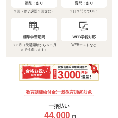
添削：
あり
質問：
あり
３回（修了課題１回含む）
１日３問までOK！
標準学習期間
WEB学習対応
３ヵ月（受講開始から６ヵ月
WEBテストなど
まで指導します）
教育訓練給付金(一般教育訓練)対象
一括払い
44,000
円