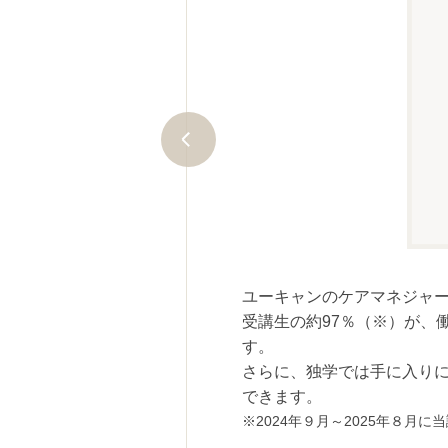
ルはもちろん、郵送でもOK！経
せ！ご自分での情報収集は骨の折
ユーキャンのケアマネジャー講
受講生の約97％（※）が、
す。
さらに、独学では手に入り
できます。
2024年９月～2025年８