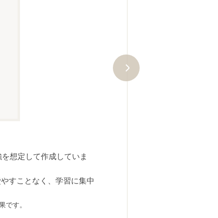
ユーキャンのケアマネジャー講座で
がユーキャンのわかりやすさの証
合格者数は、当社が当講座受講生に対
す（2025年８月現在）。
強を想定して作成していま
費やすことなく、学習に集中
結果です。