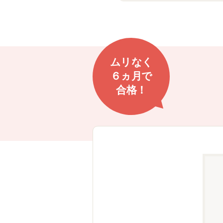
ムリなく
６ヵ月で
合格！
ます！